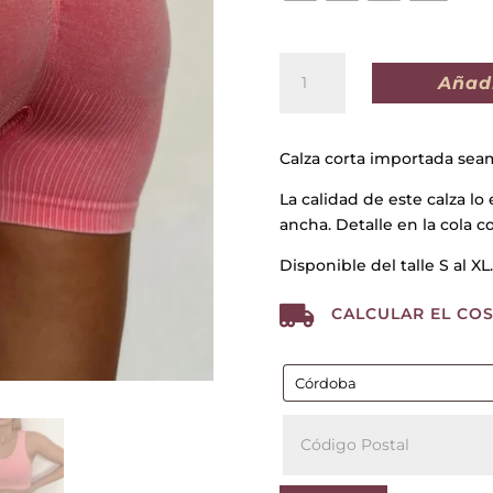
CALZA
Añadi
SHORT
IMPORTADO
SUDAN
Calza corta importada sea
ROSA
cantidad
La calidad de este calza lo e
ancha. Detalle en la cola c
Disponible del talle S al XL.

CALCULAR EL COS