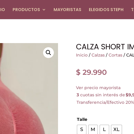
CIO
PRODUCTOS
MAYORISTAS
ELEGIDOS STEPH
T
CALZA SHORT 
Inicio
/
Calzas
/
Cortas
/ CA
$
29.990
Ver precio mayorista
3
cuotas sin interés de
$9,
Transferencia/Efectivo 20%
Talle
S
M
L
XL