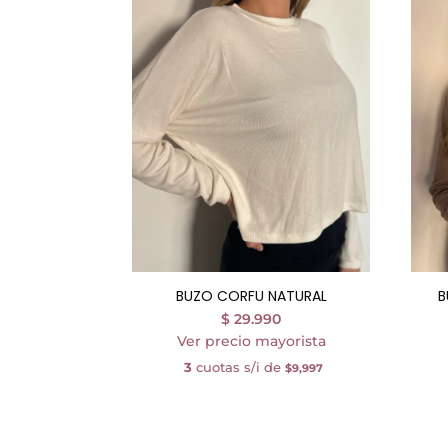
BUZO CORFU NATURAL
B
$
29.990
Ver precio mayorista
3
cuotas s/i de
$9,997