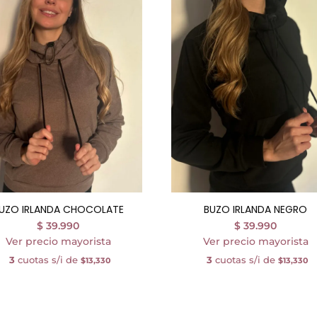
UZO IRLANDA CHOCOLATE
BUZO IRLANDA NEGRO
$
39.990
$
39.990
Ver precio mayorista
Ver precio mayorista
3
cuotas s/i de
3
cuotas s/i de
$13,330
$13,330