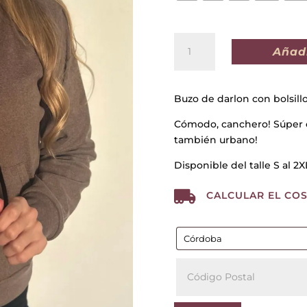
BUZO
Añadi
IRLANDA
CHOCOLATE
cantidad
Buzo de darlon con bolsillo
Cómodo, canchero! Súper ca
también urbano!
Disponible del talle S al 2X

CALCULAR EL COS