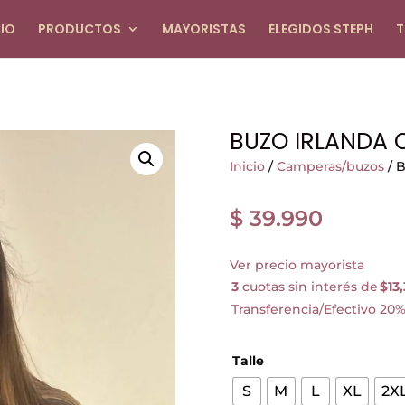
CIO
PRODUCTOS
MAYORISTAS
ELEGIDOS STEPH
T
BUZO IRLANDA
Inicio
/
Camperas/buzos
/ 
$
39.990
Ver precio mayorista
3
cuotas sin interés de
$13
Transferencia/Efectivo 20%
Talle
S
M
L
XL
2X