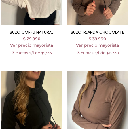
BUZO CORFU NATURAL
BUZO IRLANDA CHOCOLATE
$
29.990
$
39.990
Ver precio mayorista
Ver precio mayorista
3
cuotas s/i de
3
cuotas s/i de
$9,997
$13,330