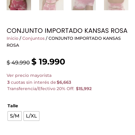
CONJUNTO IMPORTADO KANSAS ROSA
Inicio
/
Conjuntos
/ CONJUNTO IMPORTADO KANSAS
ROSA
$
19.990
El
El
$
49.990
precio
precio
Ver precio mayorista
original
actual
3
cuotas sin interés de
$6,663
era:
es:
Transferencia/Efectivo 20% Off:
$15,992
$ 49.990.
$ 19.990.
Talle
S/M
L/XL