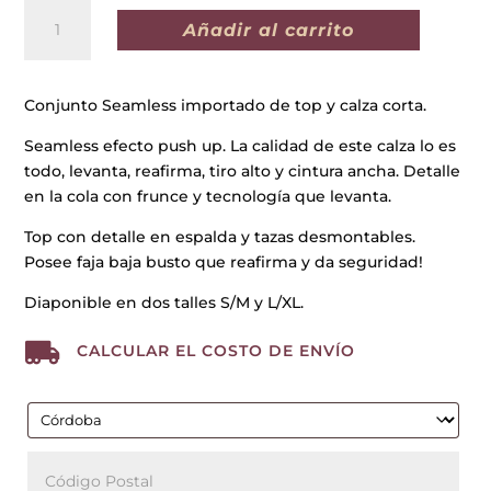
CONJUNTO
Añadir al carrito
IMPORTADO
KANSAS
ROSA
Conjunto Seamless importado de top y calza corta.
cantidad
Seamless efecto push up. La calidad de este calza lo es
todo, levanta, reafirma, tiro alto y cintura ancha. Detalle
en la cola con frunce y tecnología que levanta.
Top con detalle en espalda y tazas desmontables.
Posee faja baja busto que reafirma y da seguridad!
Diaponible en dos talles S/M y L/XL.

CALCULAR EL COSTO DE ENVÍO