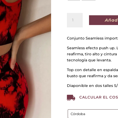
CONJUNTO
Añadi
IMPORTADO
KANSAS
ROJO
Conjunto Seamless importa
cantidad
Seamless efecto push up. La
reafirma, tiro alto y cintur
tecnología que levanta.
Top con detalle en espalda
busto que reafirma y da se
Diaponible en dos talles S/

CALCULAR EL COS