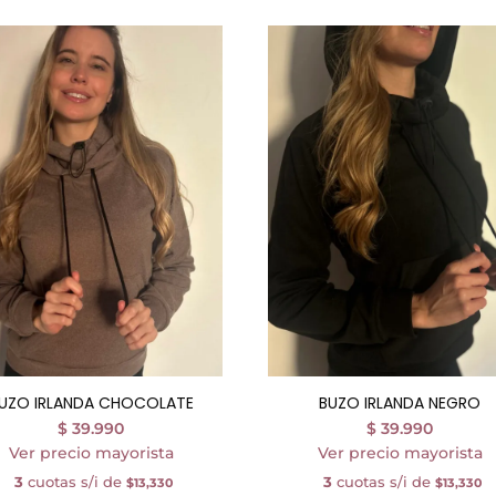
UZO IRLANDA CHOCOLATE
BUZO IRLANDA NEGRO
$
39.990
$
39.990
Ver precio mayorista
Ver precio mayorista
3
cuotas s/i de
3
cuotas s/i de
$13,330
$13,330