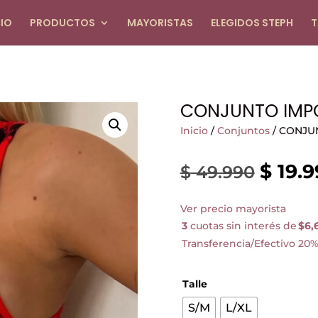
CIO
PRODUCTOS
MAYORISTAS
ELEGIDOS STEPH
T
CONJUNTO IMP
Inicio
/
Conjuntos
/ CONJU
$
19.9
El
$
49.990
precio
Ver precio mayorista
origina
3
cuotas sin interés de
$6,
era:
Transferencia/Efectivo 20%
$ 49.9
Talle
S/M
L/XL