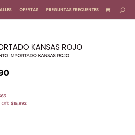
ALLES
OFERTAS
PREGUNTAS FRECUENTES
ORTADO KANSAS ROJO
NTO IMPORTADO KANSAS ROJO
90
El
precio
l
actual
663
es:
 Off:
$15,992
90.
$ 19.990.