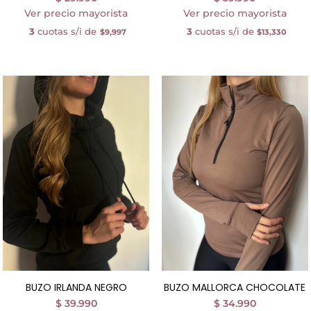
Ver precio mayorista
Ver precio mayorista
3
cuotas s/i de
3
cuotas s/i de
$9,997
$13,330
BUZO IRLANDA NEGRO
BUZO MALLORCA CHOCOLATE
$
39.990
$
34.990