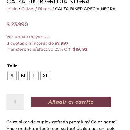
CALZA BIKER GRECIA NEGRA
Inicio
/
Calzas
/
Bikers
/ CALZA BIKER GRECIA NEGRA
$
23.990
Ver precio mayorista
3
cuotas sin interés de
$7,997
Transferencia/Efectivo 20% Off:
$19,192
Talle
S
M
L
XL
CALZA
Añadir al carrito
BIKER
GRECIA
NEGRA
Calza biker de suplex gofrada premium! Color negra!
cantidad
Hace match perfecto con su top! Úsalo para un look