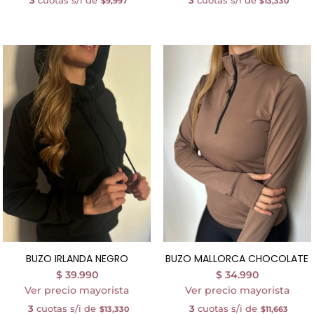
$9,997
$13,330
BUZO IRLANDA NEGRO
BUZO MALLORCA CHOCOLATE
$
39.990
$
34.990
Ver precio mayorista
Ver precio mayorista
3
cuotas s/i de
3
cuotas s/i de
$13,330
$11,663