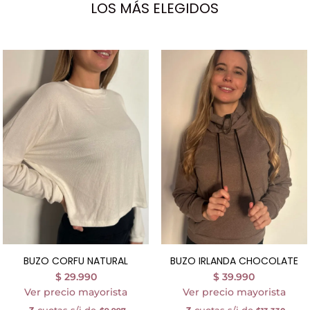
LOS MÁS ELEGIDOS
BUZO CORFU NATURAL
BUZO IRLANDA CHOCOLATE
$
29.990
$
39.990
Ver precio mayorista
Ver precio mayorista
3
cuotas s/i de
3
cuotas s/i de