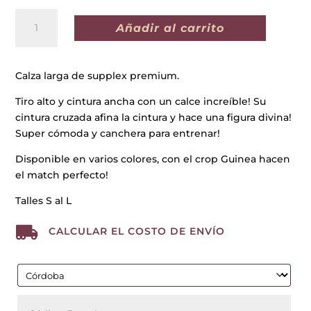
CALZA
Añadir al carrito
LARGA
GUINEA
GRIS
Calza larga de supplex premium.
cantidad
Tiro alto y cintura ancha con un calce increíble! Su
cintura cruzada afina la cintura y hace una figura divina!
Super cómoda y canchera para entrenar!
Disponible en varios colores, con el crop Guinea hacen
el match perfecto!
Talles S al L

CALCULAR EL COSTO DE ENVÍO