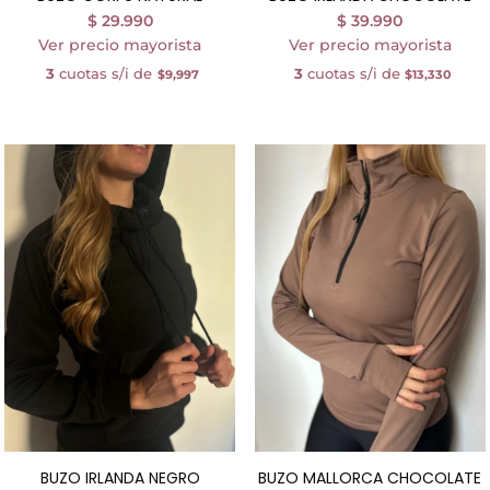
$
29.990
$
39.990
Ver precio mayorista
Ver precio mayorista
3
cuotas s/i de
3
cuotas s/i de
$9,997
$13,330
BUZO IRLANDA NEGRO
BUZO MALLORCA CHOCOLATE