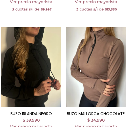
Ver precio mayorista
Ver precio mayorista
3
cuotas s/i de
3
cuotas s/i de
$9,997
$13,330
BUZO IRLANDA NEGRO
BUZO MALLORCA CHOCOLATE
$
39.990
$
34.990
Ver precio mayorista
Ver precio mayorista