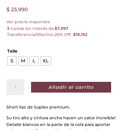
$
23.990
Ver precio mayorista
3
cuotas sin interés de
$7,997
Transferencia/Efectivo 20% Off:
$19,192
Talle
S
M
L
XL
CALZA
Añadir al carrito
SHORT
MÓNACO
PETRÓLEO
Short liso de Suplex premium.
cantidad
Su tiro alto y cintura ancha hacen un calce increíble!
Detalle blancos en la parte de la cola para aportar