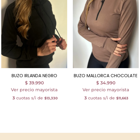
BUZO IRLANDA NEGRO
BUZO MALLORCA CHOCOLATE
$
39.990
$
34.990
Ver precio mayorista
Ver precio mayorista
3
cuotas s/i de
3
cuotas s/i de
$13,330
$11,663