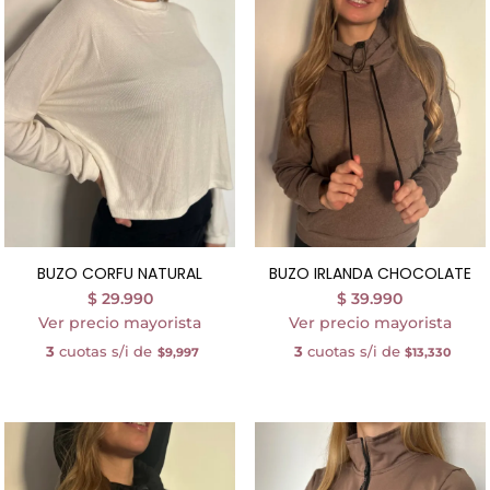
BUZO CORFU NATURAL
BUZO IRLANDA CHOCOLATE
$
29.990
$
39.990
Ver precio mayorista
Ver precio mayorista
3
cuotas s/i de
3
cuotas s/i de
$9,997
$13,330